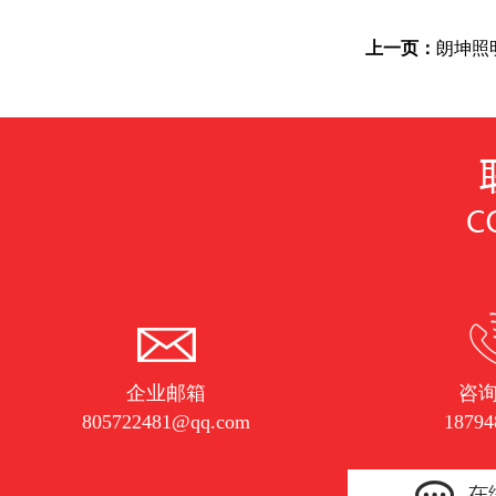
上一页：
朗坤照
企业邮箱
咨
805722481@qq.com
18794