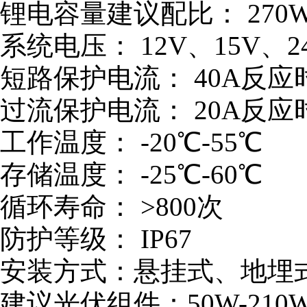
锂电容量建议配比：
270
系统电压：
12V
、
15V
、
2
短路保护电流：
40A
反应
过流保护电流：
20A
反应
工作温度：
-20
℃
-55
℃
存储温度：
-25
℃
-60
℃
循环寿命：
>800
次
防护等级：
IP67
安装方式：悬挂式、地埋
建议光伏组件：
50W-210