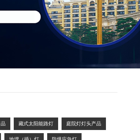
产品
藏式太阳能路灯
庭院灯灯头产品
地埋（插）灯
防爆应急灯