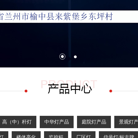
高（中）杆灯
中华灯产品
庭院灯产品
景观灯
灯
楼体亮化
监控杆
厂区灯
信号灯/标志牌